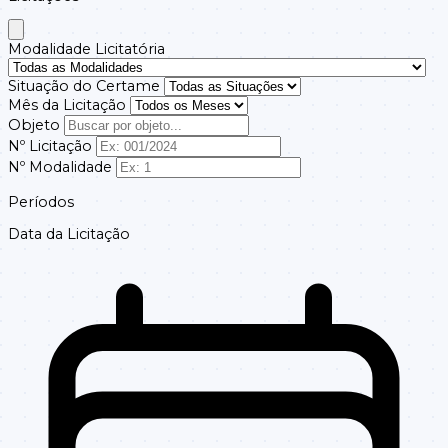
14801107/202503
107/2025
LICITACAO
Modalidade Licitatória
Situação do Certame
Mês da Licitação
Objeto
DISPENSA DE
Nº Licitação
14701106/202501
106/2025
LICITACAO
Nº Modalidade
Períodos
Data da Licitação
DISPENSA DE
14001104/202501
104/2025
LICITACAO