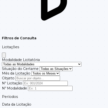
DISPENSA DE
183
DL108/2025
Filtros de Consulta
LICITACAO
Licitações
Modalidade Licitatória
Situação do Certame
Mês da Licitação
Objeto
Nº Licitação
LICITACAO
Nº Modalidade
158/2025
109/2025
DISPENSADA
Períodos
Data da Licitação