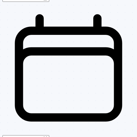
148/2025
101/2025
DISPENSADA
LICITACAO
139/2025
102/2025
DISPENSADA
CONCORRÊNCIA
181
007
PUBLICA