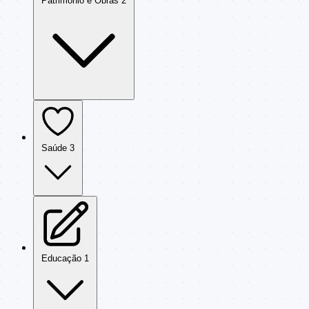
Patrimônio e Obras
2
Saúde
3
Educação
1