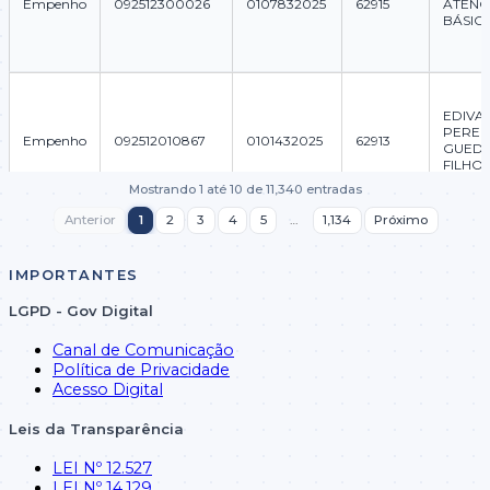
Empenho
092512300026
0107832025
62915
ATEN
BÁSICA
EDIVA
PEREI
Empenho
092512010867
0101432025
62913
GUED
FILHO
Mostrando 1 até 10 de 11,340 entradas
Anterior
1
2
3
4
5
…
1,134
Próximo
BANC
Empenho
102501020081
0109612025
62908
BRASIL
IMPORTANTES
BANC
Empenho
072501280020
0109572025
62903
LGPD - Gov Digital
BRASIL
Canal de Comunicação
Política de Privacidade
Acesso Digital
BANC
Empenho
072501020032
0109552025
62897
BRASIL
Leis da Transparência
LEI Nº 12.527
LEI Nº 14.129