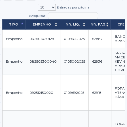
Entradas por página
Pesquisar:
TIPO
EMPENHO
NR. LIQ.
NR. PAG.
CRE
TIPO
EMPENHO
NR. LIQ.
NR. PAG.
CRE
BANC
Empenho
042501020128
0109442025
62887
BRASIL
54.762
MACIL
Empenho
082505300040
0105002025
62936
KEVIN 
ARAU
CORD
FOPAG
Empenho
092512150020
0109692025
62918
ATEN
BÁSICA
FOPAG