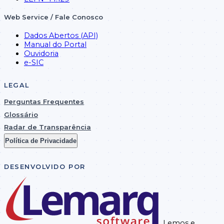
BANC
Empenho
042501020128
0109442025
62886
Web Service / Fale Conosco
BRASIL
Dados Abertos (API)
SISTE
Manual do Portal
INTEG
Ouvidoria
APLIC
Empenho
042501020027
0102372025
62869
e-SIC
AO SE
PUBLI
LTDA
LEGAL
Perguntas Frequentes
Glossário
Radar de Transparência
Política de Privacidade
DESENVOLVIDO POR
Lemos e