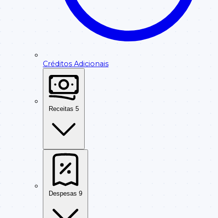
Créditos Adicionais
Receitas
5
Despesas
9