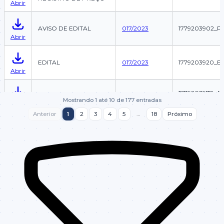
Abrir
AVISO DE EDITAL
017/2023
1779203902_P
Abrir
EDITAL
017/2023
1779203920_ED
Abrir
1779203977_
HOMOLOGAÇÃO
017/2023
Mostrando 1 até 10 de 177 entradas
_HOMOLOGACA
Abrir
Anterior
1
2
3
4
5
…
18
Próximo
ATA DE REALIZAÇÃO
017/2023
1779203943_ata
Abrir
EXTRATO DE ATA DE
1779204033_A
017/2023
REGISTRO DE PREÇO
_PREGAO_0012
Abrir