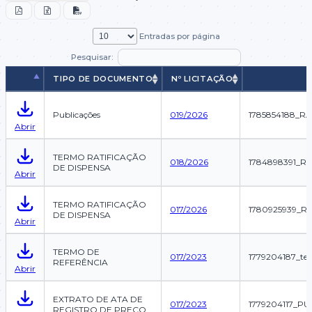
Entradas por página
Pesquisar:
TIPO DE DOCUMENTO
Nº LICITAÇÃO
TIPO DE DOCUMENTO
Nº LICITAÇÃO
Publicações
019/2026
1785854188_R
Abrir
TERMO RATIFICAÇÃO
018/2026
1784898391_RA
DE DISPENSA
Abrir
TERMO RATIFICAÇÃO
017/2026
1780925939_R
DE DISPENSA
Abrir
TERMO DE
017/2023
1779204187_ter
REFERÊNCIA
Abrir
EXTRATO DE ATA DE
017/2023
1779204117_PU
REGISTRO DE PREÇO