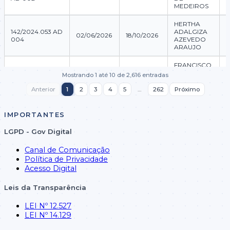
MEDEIROS
HERTHA
142/2024.053 AD
ADALGIZA
02/06/2026
18/10/2026
004
AZEVEDO
ARAUJO
FRANCISCO
30091/2025.001
RAFAEL DE
Mostrando 1 até 10 de 2,616 entradas
01/06/2026
01/06/2027
AD 002
MORAIS
FERNANDES
Anterior
1
2
3
4
5
…
262
Próximo
EDUARDO
30078/2025.001
ALENCAR
IMPORTANTES
01/06/2026
01/06/2027
AD 001
DE
MEDEIROS
LGPD - Gov Digital
EDUARDO
J
Canal de Comunicação
100190/2022.036
ALENCAR
01/06/2026
31/03/2027
Política de Privacidade
AD 013
DE
Acesso Digital
MEDEIROS
Leis da Transparência
FRANCISCO
30130/2025.001
RAFAEL DE
01/06/2026
23/10/2026
AD 001
MORAIS
LEI Nº 12.527
FERNANDES
LEI Nº 14.129