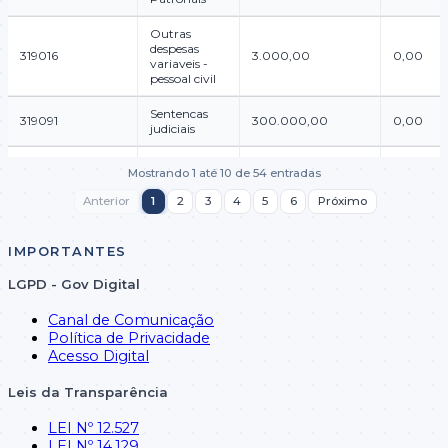
Outras
despesas
319016
3.000,00
0,00
variaveis -
pessoal civil
Sentencas
319091
300.000,00
0,00
judiciais
Despesas de
Mostrando 1 até 10 de 54 entradas
319092
exercicios
55.000,00
0,00
anteriores
Anterior
1
2
3
4
5
6
Próximo
Juros e
32
encargos da
640.000,00
0,00
IMPORTANTES
divida
LGPD - Gov Digital
Canal de Comunicação
Política de Privacidade
Acesso Digital
Leis da Transparência
LEI Nº 12.527
LEI Nº 14.129