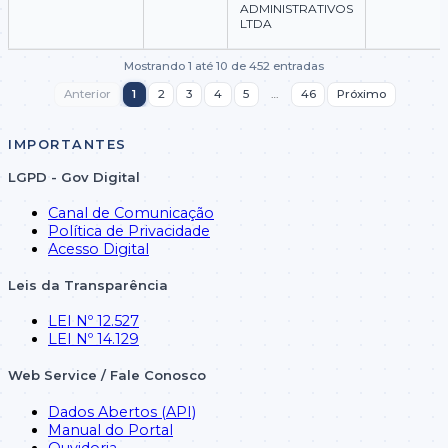
ADMINISTRATIVOS
LTDA
Mostrando 1 até 10 de 452 entradas
COOPERATIVA
Anterior
1
2
3
4
5
…
46
Próximo
DE TRABALHO DE
SERVICOS GERAIS
020132512310024
31/12/2025
44.226,60
E
ADMINISTRATIVOS
IMPORTANTES
LTDA
LGPD - Gov Digital
Canal de Comunicação
COOPERATIVA
DE TRABALHO DE
Política de Privacidade
SERVICOS GERAIS
Acesso Digital
020122512310034
31/12/2025
61.380,30
E
ADMINISTRATIVOS
Leis da Transparência
LTDA
LEI Nº 12.527
LEI Nº 14.129
Web Service / Fale Conosco
O S LOCADORA
020052512310036
31/12/2025
DE VEICULOS
7.334,00
EIRELI
Dados Abertos (API)
Manual do Portal
Ouvidoria