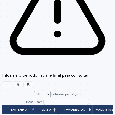
Informe o período inicial e final para consultar.
Entradas por página
Pesquisar:
EMPENHO
DATA
FAVORECIDO
VALOR INS
EMPENHO
DATA
FAVORECIDO
VALOR IN