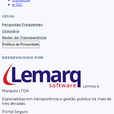
e-SIC
COOPERATIVA
LEGAL
DE TRABALHO DE
SERVICOS GERAIS
020012512310010
31/12/2025
14.616,00
Perguntas Frequentes
E
ADMINISTRATIVOS
Glossário
LTDA
Radar de Transparência
Política de Privacidade
COOPERATIVA
DE TRABALHO DE
DESENVOLVIDO POR
SERVICOS GERAIS
020052512310047
31/12/2025
82.313,60
E
ADMINISTRATIVOS
LTDA
Lemos e
Marques LTDA
O S LOCADORA
Especialistas em transparência e gestão pública há mais de
020052512310058
31/12/2025
DE VEICULOS
13.666,66
tres décadas.
EIRELI
Portal Seguro