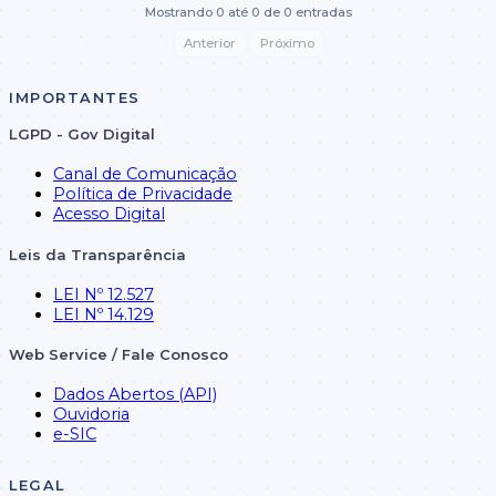
Mostrando 0 até 0 de 0 entradas
Anterior
Próximo
IMPORTANTES
LGPD - Gov Digital
Canal de Comunicação
Política de Privacidade
Acesso Digital
Leis da Transparência
LEI Nº 12.527
LEI Nº 14.129
Web Service / Fale Conosco
Nenhum registro 
Dados Abertos (API)
Esta consulta não possui registros para o ór
Ouvidoria
e-SIC
LEGAL