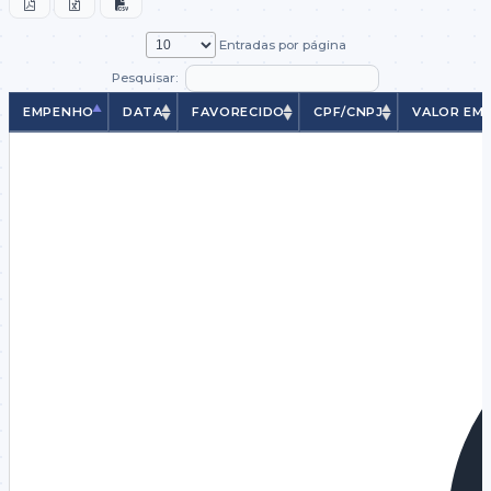
Entradas por página
Pesquisar:
EMPENHO
DATA
FAVORECIDO
CPF/CNPJ
VALOR EM
EMPENHO
DATA
FAVORECIDO
CPF/CNPJ
VALOR EMP