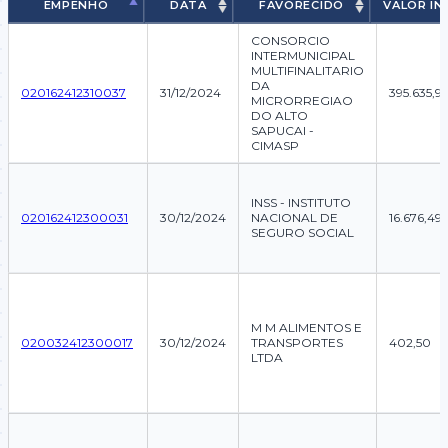
EMPENHO
DATA
FAVORECIDO
VALOR IN
EMPENHO
DATA
FAVORECIDO
VALOR I
CONSORCIO
INTERMUNICIPAL
MULTIFINALITARIO
DA
020162412310037
31/12/2024
395.635,95
MICRORREGIAO
DO ALTO
SAPUCAI -
CIMASP
INSS - INSTITUTO
020162412300031
30/12/2024
NACIONAL DE
16.676,49
SEGURO SOCIAL
M M ALIMENTOS E
020032412300017
30/12/2024
TRANSPORTES
402,50
LTDA