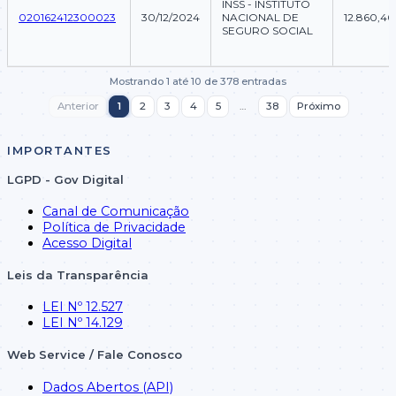
INSS - INSTITUTO
020162412300023
30/12/2024
NACIONAL DE
12.860,40
SEGURO SOCIAL
Mostrando 1 até 10 de 378 entradas
Anterior
1
2
3
4
5
…
38
Próximo
NP TECNOLOGIA
020032412300025
30/12/2024
E GESTAO DE
0,00
DADOS LTDA
IMPORTANTES
LGPD - Gov Digital
Canal de Comunicação
Política de Privacidade
Acesso Digital
EMPRESA
BRASILEIRA DE
020102412300011
30/12/2024
SERVICOS E
1.261.000
Leis da Transparência
PERFURACAO
LTDA
LEI Nº 12.527
LEI Nº 14.129
Web Service / Fale Conosco
Dados Abertos (API)
Objetiva Locacoes e