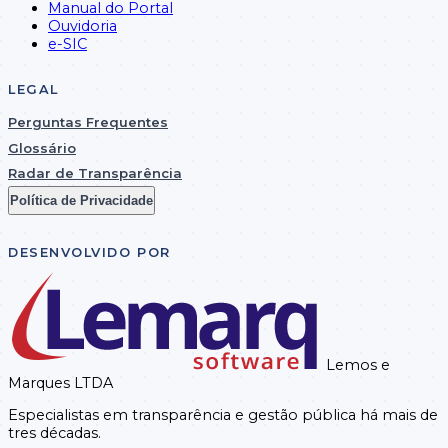
Manual do Portal
020032412270010
27/12/2024
Entretenimentos
7.500,00
Ouvidoria
Eireli
e-SIC
LEGAL
Perguntas Frequentes
CLPT
Glossário
020102412270023
27/12/2024
CONSTRUTORA
857.969,31
Radar de Transparência
EIRELI
Política de Privacidade
DESENVOLVIDO POR
ALCINEIDE
030022412270093
27/12/2024
BEZERRA
850,00
DANTAS
Lemos e
Marques LTDA
Especialistas em transparência e gestão pública há mais de
tres décadas.